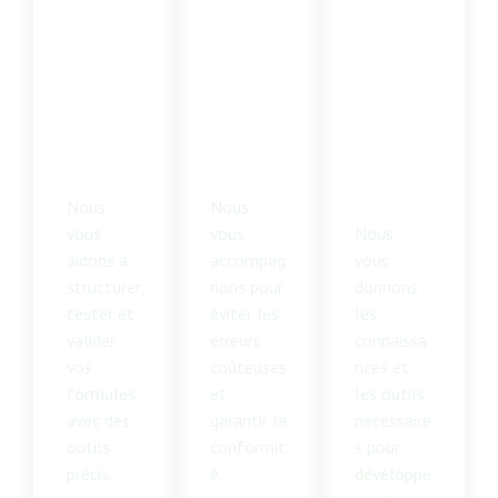
Structurer
Éviter les
Développ
et valider
erreurs et
er votre
vos
rester
marque
formules
conforme
en
confiance
Nous
Nous
vous
vous
Nous
aidons à
accompag
vous
structurer,
nons pour
donnons
tester et
éviter les
les
valider
erreurs
connaissa
vos
coûteuses
nces et
formules
et
les outils
avec des
garantir la
nécessaire
outils
conformit
s pour
précis.
é.​
développe